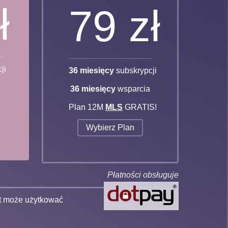
ł
79 zł
ji
36 miesięcy
subskrypcji
a
36 miesięcy
wsparcia
Plan 12M
MLS
GRATIS!
Wybierz Plan
Płatności obsługuje
nt może użytkować