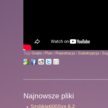
Tagi
Gratis
|
Plan
|
Rejestracja
|
Subskrypcja
|
Szy
Najnowsze pliki
Szybkie600Sys 6.2