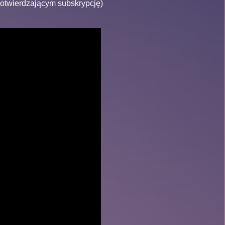
potwierdzającym subskrypcję)