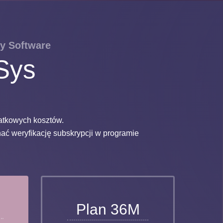
y Software
Sys
atkowych kosztów.
ać weryfikację subskrypcji w programie
Plan 36M