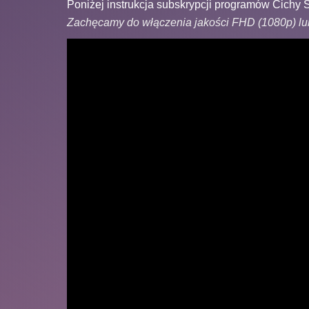
Poniżej instrukcja subskrypcji programów Cichy 
Zachęcamy do włączenia jakości FHD (1080p) lu