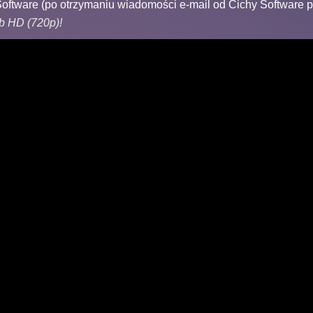
Software (po otrzymaniu wiadomości e-mail od Cichy Software 
b HD (720p)!