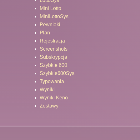
LottoSys
Mini Lotto
MiniLottoSys
Pewniaki
Plan
Rejestracja
Screenshots
Subskrypcja
Szybkie 600
Szybkie600Sys
Typowania
Wyniki
Wyniki Keno
Zestawy