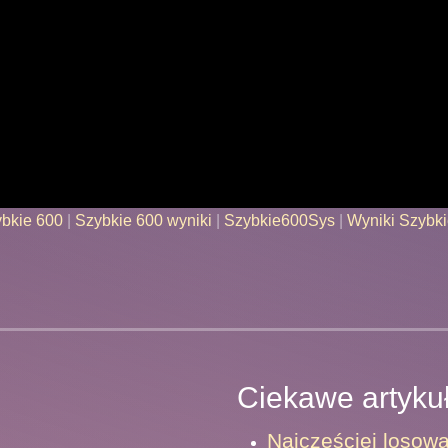
bkie 600
|
Szybkie 600 wyniki
|
Szybkie600Sys
|
Wyniki Szybk
Ciekawe artyku
Najczęściej losow