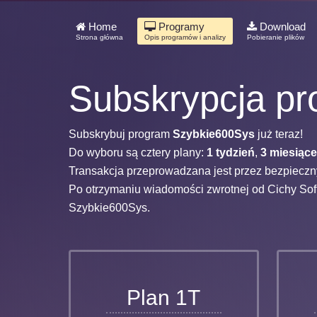
Home
Programy
Download
Strona główna
Opis programów i analizy
Pobieranie plików
Subskrypcja p
Subskrybuj program
Szybkie600Sys
już teraz!
Do wyboru są cztery plany:
1
tydzień
,
3
miesiące
Transakcja przeprowadzana jest przez bezpieczn
Po otrzymaniu wiadomości zwrotnej od Cichy Soft
Szybkie600Sys.
Plan 1T