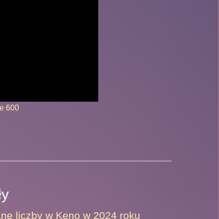
ie 600
ły
ane liczby w Keno w 2024 roku