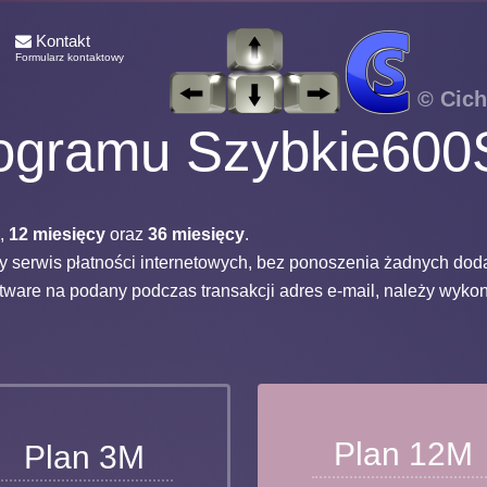
Kontakt
Formularz kontaktowy
© Cich
rogramu Szybkie600
,
12
miesięcy
oraz
36
miesięcy
.
y serwis płatności internetowych, bez ponoszenia żadnych dod
ware na podany podczas transakcji adres e-mail, należy wykon
Plan 12M
Plan 3M