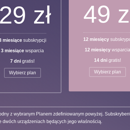
49 z
29 zł
12 miesięcy
subskrypc
3 miesiące
subskrypcji
12 miesięcy
wsparci
3 miesiące
wsparcia
14 dni
gratis!
7 dni
gratis!
Wybierz plan
Wybierz plan
 zgodny z wybranym Planem zdefiniowanym powyżej. Subskrybe
 dwóch urządzeniach będących jego właśnością.