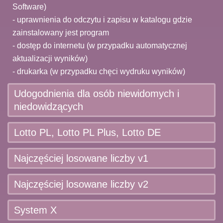
Software)
- uprawnienia do odczytu i zapisu w katalogu gdzie
zainstalowany jest program
- dostęp do internetu (w przypadku automatycznej
aktualizacji wyników)
- drukarka (w przypadku chęci wydruku wyników)
Udogodnienia dla osób niewidomych i
niedowidzących
Lotto PL, Lotto PL Plus, Lotto DE
Najczęściej losowane liczby v1
Najczęściej losowane liczby v2
Udogodnienia dla osób niewidomych i niedowidzących
LottoSys umożliwia analizę gry liczbowej polskiego
System X
Interfejs aplikacji posiada szereg funkcji, które
Lotto, Lotto Plus oraz niemieckiego Lotto.