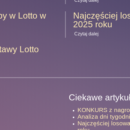
Czytaj dalej
by w Lotto w
Najczęściej lo
2025 roku
Czytaj dalej
tawy Lotto
Ciekawe artyku
KONKURS z nagrod
Analiza dni tygodni
Najczęściej losow
roku