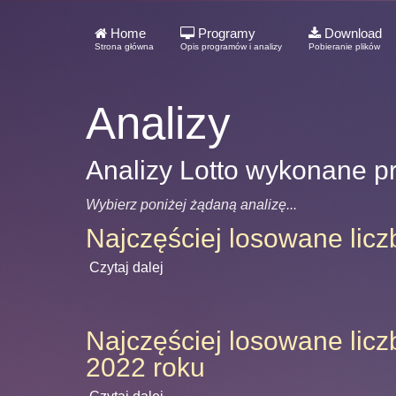
Home
Programy
Download
Strona główna
Opis programów i analizy
Pobieranie plików
Analizy
Analizy Lotto wykonane p
Wybierz poniżej żądaną analizę...
Najczęściej losowane licz
Czytaj dalej
Najczęściej losowane licz
2022 roku