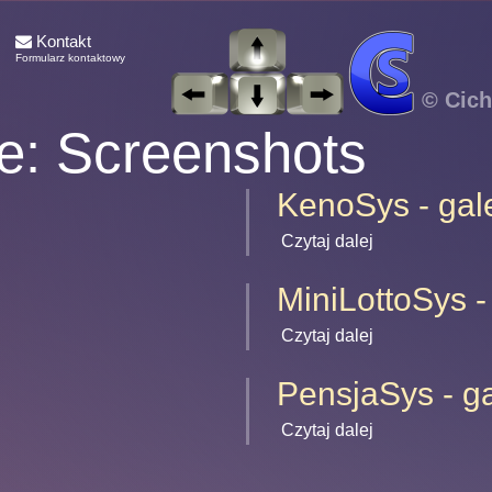
Kontakt
Formularz kontaktowy
© Cich
ce: Screenshots
KenoSys - gal
Czytaj dalej
MiniLottoSys -
Czytaj dalej
PensjaSys - ga
Czytaj dalej