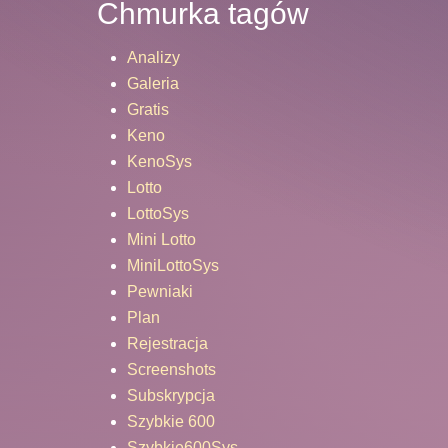
Chmurka tagów
Analizy
Galeria
Gratis
Keno
KenoSys
Lotto
LottoSys
Mini Lotto
MiniLottoSys
Pewniaki
Plan
Rejestracja
Screenshots
Subskrypcja
Szybkie 600
Szybkie600Sys