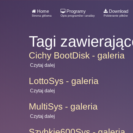
Home
Programy
Download
Strona główna
Opis programów i analizy
Pobieranie plików
Tagi zawierają
Cichy BootDisk - galeria
Czytaj dalej
LottoSys - galeria
Czytaj dalej
MultiSys - galeria
Czytaj dalej
Szybkie600Sys - galeria