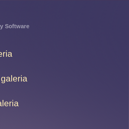
y Software
eria
 galeria
leria