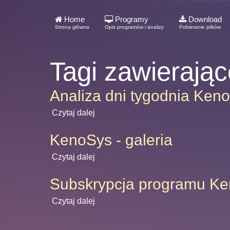
Home
Programy
Download
Strona główna
Opis programów i analizy
Pobieranie plików
Tagi zawierają
Analiza dni tygodnia Keno
Czytaj dalej
KenoSys - galeria
Czytaj dalej
Subskrypcja programu K
Czytaj dalej