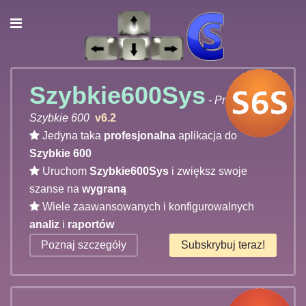
Szybkie600Sys
- Program do
Szybkie 600
v6.2
Jedyna taka
profesjonalna
aplikacja do
Szybkie 600
Uruchom
Szybkie600Sys
i zwiększ swoje
szanse na
wygraną
Wiele zaawansowanych i konfigurowalnych
analiz
i
raportów
Poznaj szczegóły
Subskrybuj teraz!