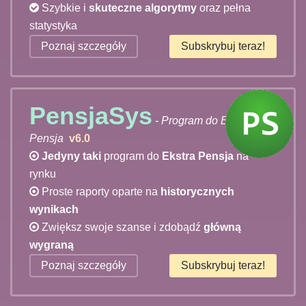
Szybkie i
skuteczne algorytmy
oraz pełna
statystyka
Poznaj szczegóły
Subskrybuj teraz!
PensjaSys
- Program do Ekstra
Pensja
v6.0
Jedyny taki
program do
Ekstra Pensja
na
rynku
Proste raporty oparte na
historycznych
wynikach
Zwiększ swoje szanse i zdobądź
główną
wygraną
Poznaj szczegóły
Subskrybuj teraz!