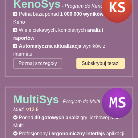
KenoSys
- Program do Keno
v12.6
Pełna baza ponad
1 000 000 wyników
losowań
Keno
Wiele ciekawych, kompletnych
analiz i
raportów
Automatyczna aktualizacja
wyników z
internetu
Poznaj szczegóły
Subskrybuj teraz!
MultiSys
- Program do Multi
Multi
v12.6
Ponad
40 gotowych analiz
gry liczbowej Multi
Multi
Profesjonany i
ergonomiczny interfejs
aplikacji