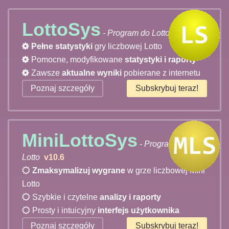
LottoSys
- Program do Lotto
v10.2
Pełne statystyki
gry liczbowej Lotto
Pomocne, modyfikowane
statystyki i raporty
Zawsze
aktualne wyniki
pobierane z internetu
Poznaj szczegóły
Subskrybuj teraz!
MiniLottoSys
- Program do Mini
Lotto
v10.6
Zmaksymalizuj wygrane
w grze liczbowej Mini
Lotto
Szybkie i czytelne
analizy i raporty
Prosty i intuicyjny
interfejs użytkownika
Poznaj szczegóły
Subskrybuj teraz!