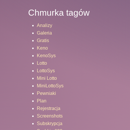
Chmurka tagów
Analizy
Galeria
Gratis
Keno
KenoSys
Lotto
LottoSys
Mini Lotto
MiniLottoSys
Pewniaki
Plan
Rejestracja
Screenshots
Subskrypcja