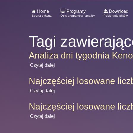
Home
Programy
Download
Strona główna
Opis programów i analizy
Pobieranie plików
Tagi zawierają
Analiza dni tygodnia Keno
Czytaj dalej
Najczęściej losowane lic
Czytaj dalej
Najczęściej losowane licz
Czytaj dalej