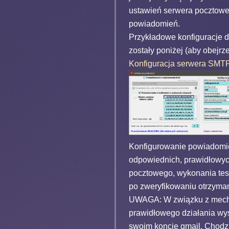
ustawień serwera pocztowe
powiadomień.
Przykładowe konfiguracje d
zostały poniżej (aby obejrzeć
Konfiguracja serwera SMT
Konfigurowanie powiadomi
odpowiednich, prawidłowy
pocztowego, wykonania test
po zweryfikowaniu otrzyma
UWAGA: W związku z mech
prawidłowego działania wys
swoim koncie gmail. Chodzi