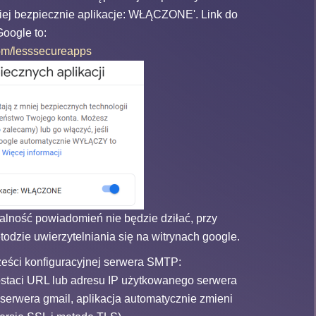
mniej bezpiecznie aplikacje: WŁĄCZONE'. Link do
Google to:
com/lesssecureapps
alność powiadomień nie będzie dziłać, przy
dzie uwierzytelniania się na witrynach google.
ześci konfiguracyjnej serwera SMTP:
ostaci URL lub adresu IP użytkowanego serwera
erwera gmail, aplikacja automatycznie zmieni