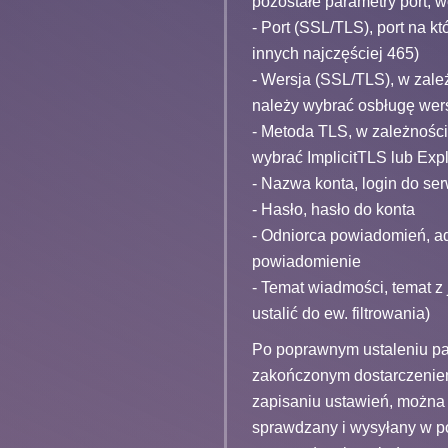
pozostałe parametry port, 
- Port (SSL/TLS), port na k
innych najczęściej 465)
- Wersja (SSL/TLS), w zale
należy wybrać osbługę wer
- Metoda TLS, w zależności
wybrać ImplicitTLS lub Exp
- Nazwa konta, login do s
- Hasło, hasło do konta
- Odniorca powiadomień, ad
powiadomienie
- Temat wiadmości, temat 
ustalić do ew. filtrowania)
Po poprawnym ustaleniu p
zakończonym dostarczenie
zapisaniu ustawień, można 
sprawdzany i wysyłany w p