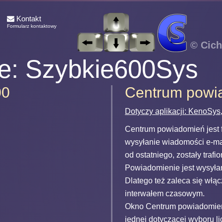
Kontakt
Formularz kontaktowy
© Cich
ce: Szybkie600Sys
00
Centrum powi
Dotyczy aplikacji: KenoSy
Centrum powiadomień jest 
wysyłanie wiadomości e-mai
od ostatniego, zostały traf
Powiadomienie jest wysyła
Dlatego też zaleca się włą
interwałem czasowym.
Okno Centrum powiadomień 
jednej dotyczącej wyboru li