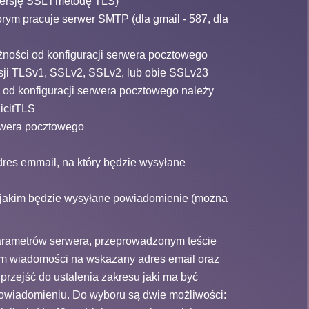
wersję SSL i metodę TLS)
tórym pracuje serwer SMTP (dla gmail - 587, dla
żności od konfiguracji serwera pocztowego
sji TLSv1, SSLv2, SSLv2, lub obie SSLv23
 od konfiguracji serwera pocztowego należy
licitTLS
erwera pocztowego
res emmail, na który będzie wysyłane
z jakim będzie wysyłane powiadomienie (można
arametrów serwera, przeprowadzonym teście
m wiadomości na wskazany adres email oraz
przejść do ustalenia zakresu jaki ma być
owiadomieniu. Do wyboru są dwie możliwości: