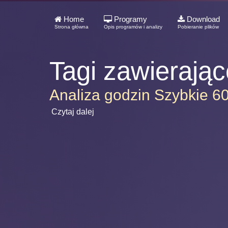
Home
Programy
Download
Strona główna
Opis programów i analizy
Pobieranie plików
Tagi zawierają
Analiza godzin Szybkie 6
Czytaj dalej