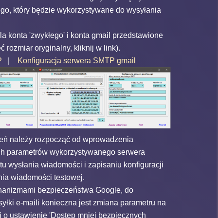
go, który będzie wykorzystywane do wysyłania
la konta 'zwykłego' i konta gmail przedstawione
 rozmiar oryginalny, kliknij w link).
P
|
Konfiguracja serwera SMTP gmail
eń należy rozpocząć od wprowadzenia
ch parametrów wykorzystywanego serwera
u wysłania wiadomości i zapisaniu konfiguracji
nia wiadomości testowej.
anizmami bezpieczeństwa Google, do
yłki e-maili konieczna jest zmiana parametru na
 o ustawienie 'Dostęp mniej bezpiecznych