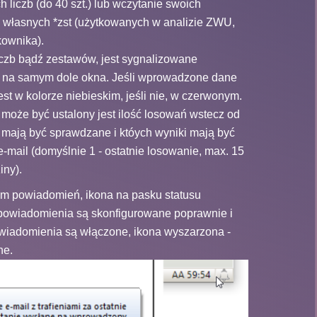
liczb (do 40 szt.) lub wczytanie swoich
 własnych *zst (użytkowanych w analizie ZWU,
kownika).
zb bądź zestawów, jest sygnalizowane
na samym dole okna. Jeśli wprowadzone dane
st w kolorze niebieskim, jeśli nie, w czerwonym.
 może być ustalony jest ilość losowań wstecz od
e mają być sprawdzane i któych wyniki mają być
mail (domyślnie 1 - ostatnie losowanie, max. 15
iny).
m powiadomień, ikona na pasku statusu
 powiadomienia są skonfigurowane poprawnie i
owiadomienia są włączone, ikona wyszarzona -
ne.