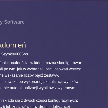
y Software
adomień
s, Szybkie600Sys
funkcjonalnością, w której można skonfigurować
l po tym, jak w wybranej ilości losowań wstecz
ione wskazanie liczby bądź zestawy.
ne zawsze po wykonanej aktualizacji wyników.
czenie auto-aktualizacji wyników z wybranym
składa się z dwóch cześci konfiguracyjnych:
czb lub zestawów oraz drugiej dotyczącej