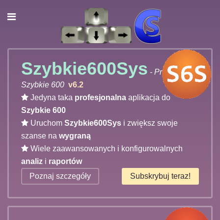
Szybkie600Sys
- Program do
Szybkie 600
v6.2
Jedyna taka
profesjonalna
aplikacja do
Szybkie 600
Uruchom
Szybkie600Sys
i zwiększ swoje
szanse na
wygraną
Wiele zaawansowanych i konfigurowalnych
analiz
i
raportów
Poznaj szczegóły
Subskrybuj teraz!