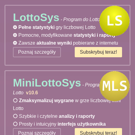
LottoSys
- Program do Lotto
v10.2
Pełne statystyki
gry liczbowej Lotto
Pomocne, modyfikowane
statystyki i raporty
Zawsze
aktualne wyniki
pobierane z internetu
Poznaj szczegóły
Subskrybuj teraz!
MiniLottoSys
- Program do Mini
Lotto
v10.6
Zmaksymalizuj wygrane
w grze liczbowej Mini
Lotto
Szybkie i czytelne
analizy i raporty
Prosty i intuicyjny
interfejs użytkownika
Poznaj szczegóły
Subskrybuj teraz!