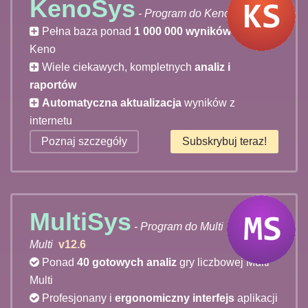
KenoSys
- Program do Keno
v12.6
Pełna baza ponad
1 000 000 wyników
losowań
Keno
Wiele ciekawych, kompletnych
analiz i
raportów
Automatyczna aktualizacja
wyników z
internetu
Poznaj szczegóły
Subskrybuj teraz!
MultiSys
- Program do Multi
Multi
v12.6
Ponad
40 gotowych analiz
gry liczbowej Multi
Multi
Profesjonany i
ergonomiczny interfejs
aplikacji