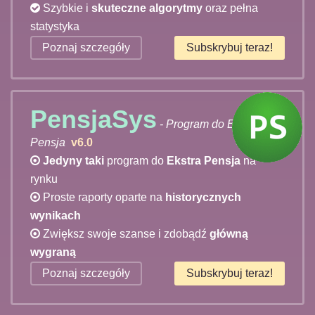
Szybkie i
skuteczne algorytmy
oraz pełna
statystyka
Poznaj szczegóły
Subskrybuj teraz!
PensjaSys
- Program do Ekstra
Pensja
v6.0
Jedyny taki
program do
Ekstra Pensja
na
rynku
Proste raporty oparte na
historycznych
wynikach
Zwiększ swoje szanse i zdobądź
główną
wygraną
Poznaj szczegóły
Subskrybuj teraz!