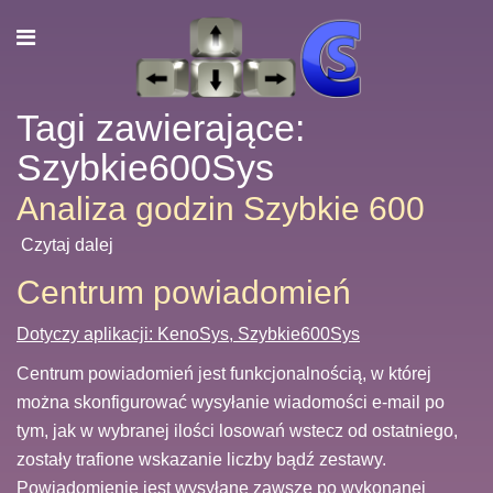
Tagi zawierające:
Szybkie600Sys
Analiza godzin Szybkie 600
Czytaj dalej
Centrum powiadomień
Dotyczy aplikacji: KenoSys, Szybkie600Sys
Centrum powiadomień jest funkcjonalnością, w której
można skonfigurować wysyłanie wiadomości e-mail po
tym, jak w wybranej ilości losowań wstecz od ostatniego,
zostały trafione wskazanie liczby bądź zestawy.
Powiadomienie jest wysyłane zawsze po wykonanej