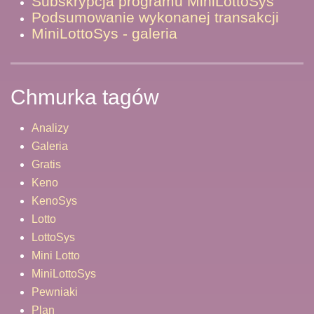
Subskrypcja programu MiniLottoSys
Podsumowanie wykonanej transakcji
MiniLottoSys - galeria
Chmurka tagów
Analizy
Galeria
Gratis
Keno
KenoSys
Lotto
LottoSys
Mini Lotto
MiniLottoSys
Pewniaki
Plan